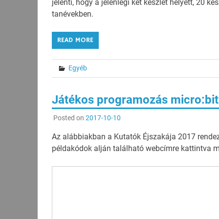
jelenti, hogy a jelenlegi két készlet helyett, 20 
tanévekben.
READ MORE
Egyéb
Játékos programozás micro:bit
Posted on
2017-10-10
Az alábbiakban a Kutatók Éjszakája 2017 rendezv
példakódok alján található webcímre kattintva meg