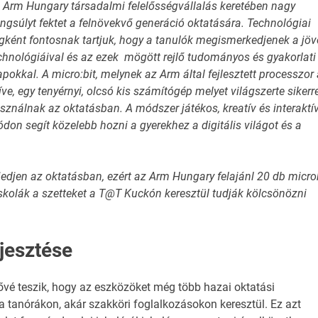
 Arm Hungary társadalmi felelősségvállalás keretében nagy
ngsúlyt fektet a felnövekvő generáció oktatására. Technológiai
gként fontosnak tartjuk, hogy a tanulók megismerkedjenek a jöv
chnológiáival és az ezek mögött rejlő tudományos és gyakorlati
apokkal. A micro:bit, melynek az Arm által fejlesztett processzor 
íve, egy tenyérnyi, olcsó kis számítógép melyet világszerte sikerr
sználnak az oktatásban. A módszer játékos, kreatív és interaktí
don segít közelebb hozni a gyerekhez a digitális világot és a
rjedjen az oktatásban, ezért az Arm Hungary felajánl 20 db micro
iskolák a szetteket a T@T Kuckón keresztül tudják kölcsönözni
rjesztése
tővé teszik, hogy az eszközöket még több hazai oktatási
a tanórákon, akár szakköri foglalkozásokon keresztül. Ez azt