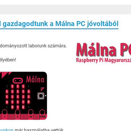
el gazdagodtunk a Málna PC jóvoltából
 adományozott laborunk számára.
élyében!
sunkon
már használatba vettük.