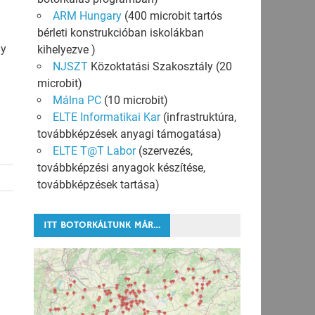
ARM Hungary
(400 microbit tartós
bérleti konstrukcióban iskolákban
gy
kihelyezve )
NJSZT
Közoktatási Szakosztály (20
microbit)
Málna PC
(10 microbit)
ELTE Informatikai Kar
(infrastruktúra,
továbbképzések anyagi támogatása)
ELTE T@T Labor
(szervezés,
továbbképzési anyagok készítése,
továbbképzések tartása)
ITT BOTORKÁLTUNK MÁR…