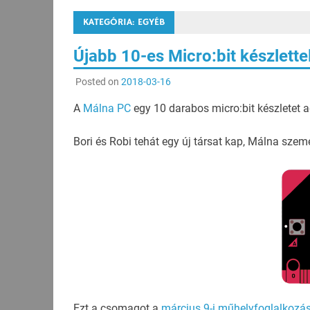
KATEGÓRIA:
EGYÉB
Újabb 10-es Micro:bit készlett
Posted on
2018-03-16
A
Málna PC
egy 10 darabos micro:bit készletet
Bori és Robi tehát egy új társat kap, Málna szem
Ezt a csomagot a
március 9-i műhelyfoglalkozá