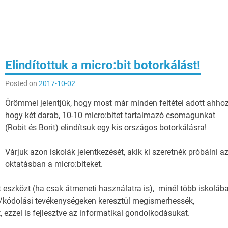
Elindítottuk a micro:bit botorkálást!
Posted on
2017-10-02
Örömmel jelentjük, hogy most már minden feltétel adott ahhoz
hogy két darab, 10-10 micro:bitet tartalmazó csomagunkat
(Robit és Borit) elindítsuk egy kis országos botorkálásra!
Várjuk azon iskolák jelentkezését, akik ki szeretnék próbálni a
oktatásban a micro:biteket.
eszközt (ha csak átmeneti használatra is), minél több iskoláb
i/kódolási tevékenységeken keresztül megismerhessék,
 ezzel is fejlesztve az informatikai gondolkodásukat.