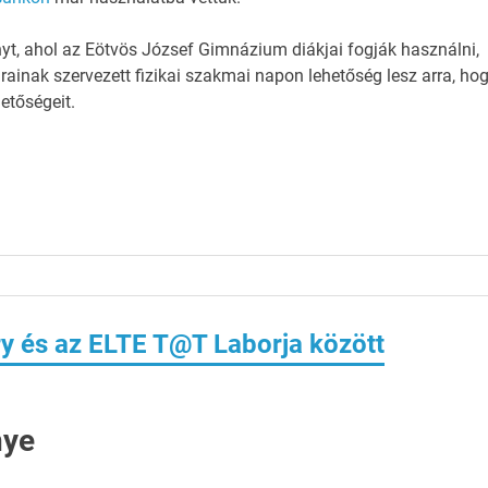
yt, ahol az Eötvös József Gimnázium diákjai fogják használni,
árainak szervezett fizikai szakmai napon lehetőség lesz arra, ho
etőségeit.
 és az ELTE T@T Laborja között
nye