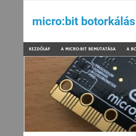
Skip
to
micro:bit botorkálás
content
Játékos kódolás az Arm Hungary, NJSZT, ELTE 
KEZDŐLAP
A MICRO:BIT BEMUTATÁSA
A B