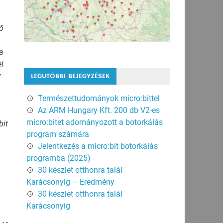
ő
a
el
v
LEGUTÓBBI BEJEGYZÉSEK
Természettudományok micro:bittel
Az ARM Hungary Kft. 200 db V2-es
micro:bitet adományozott a botorkálás
bit
program számára
Jelentkezés a micro:bit botorkálás
programba (2025)
30 készlet otthonra talál
Karácsonyig – Eredmény
30 készlet otthonra talál
Karácsonyig