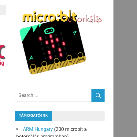
TÁMOGATÓINK
ARM Hungary
(200 microbit a
botorkálás programban)