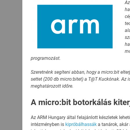
Az
ha
cé
te
al
sz
ha
mó
programozást.
Szeretnénk segíteni abban, hogy a micro:bit elte
settet (200 db micro:bitet) a T@T Kuckónak. Az 
meghatározott időre.
A micro:bit botorkálás kite
Az ARM Hungary által felajánlott készletek lehe
intézményben is
kipróbálhassák
a tanárok, akár 