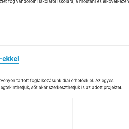
készlet fog vándorolni iskoláról iskolára, a mostani és elkövetkeze
-ekkel
ényen tartott foglalkozásunk diái érhetőek el. Az egyes
tekinthetjük, sőt akár szerkeszthetjük is az adott projektet.