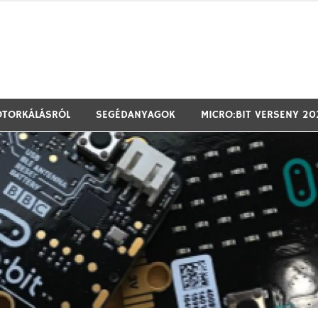
T@T labor és Málna PC támogatásával
OTORKÁLÁSRÓL
SEGÉDANYAGOK
MICRO:BIT VERSENY 20