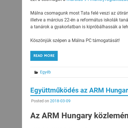
Málna csomagunk most Tata felé veszi az útirán
illetve a március 22-én a református iskolák tan
a tanárok a gyakorlatban is kipróbálhassák a leh
Köszönjük szépen a Málna PC támogatását!
READ MORE
Egyéb
Együttműködés az ARM Hungary
Posted on
2018-03-09
Az ARM Hungary közlemé