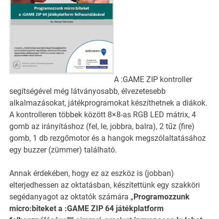
A :GAME ZIP kontroller
segítségével még látványosabb, élvezetesebb
alkalmazásokat, játékprogramokat készíthetnek a diákok.
A kontrolleren többek között 8×8-as RGB LED mátrix, 4
gomb az irányításhoz (fel, le, jobbra, balra), 2 tűz (fire)
gomb, 1 db rezgőmotor és a hangok megszólaltatásához
egy buzzer (zümmer) található.
Annak érdekében, hogy ez az eszköz is (jobban)
elterjedhessen az oktatásban, készítettünk egy szakköri
segédanyagot az oktatók számára „
Programozzunk
micro:biteket a :GAME ZIP 64 játékplatform