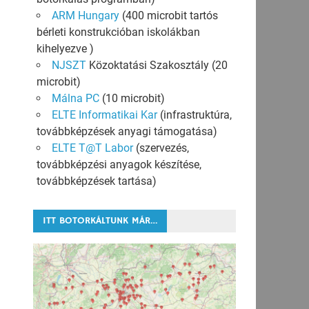
ARM Hungary
(400 microbit tartós
bérleti konstrukcióban iskolákban
kihelyezve )
NJSZT
Közoktatási Szakosztály (20
microbit)
Málna PC
(10 microbit)
ELTE Informatikai Kar
(infrastruktúra,
továbbképzések anyagi támogatása)
ELTE T@T Labor
(szervezés,
továbbképzési anyagok készítése,
továbbképzések tartása)
ITT BOTORKÁLTUNK MÁR…