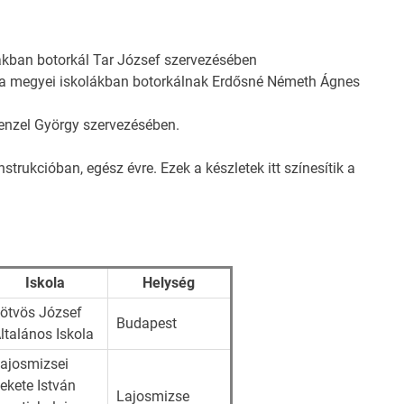
ákban botorkál Tar József szervezésében
ala megyei iskolákban botorkálnak Erdősné Németh Ágnes
enzel György szervezésében.
nstrukcióban, egész évre. Ezek a készletek itt színesítik a
Iskola
Helység
ötvös József
Budapest
ltalános Iskola
ajosmizsei
ekete István
Lajosmizse