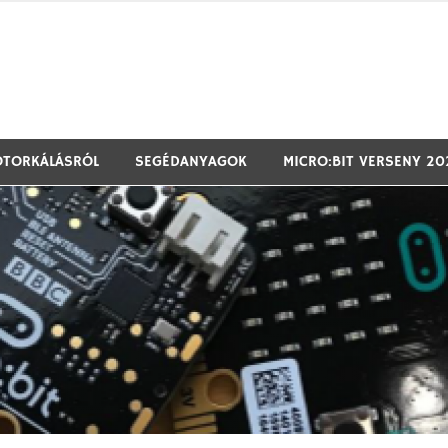
T@T labor és Málna PC támogatásával
OTORKÁLÁSRÓL
SEGÉDANYAGOK
MICRO:BIT VERSENY 20