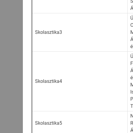
S
Á
Ú
C
Skolasztika3
M
Á
é
Ú
F
Á
é
Skolasztika4
M
I
P
T
N
Skolasztika5
R
Á