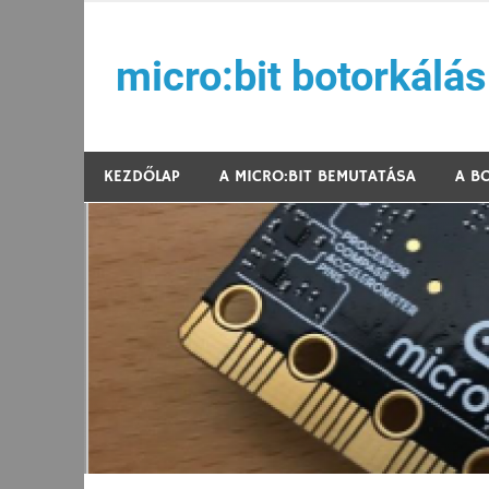
Skip
to
micro:bit botorkálás
content
Játékos kódolás az Arm Hungary, NJSZT, ELTE 
KEZDŐLAP
A MICRO:BIT BEMUTATÁSA
A B