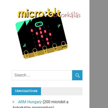
TÁMOGATÓINK
ARM Hungary
(200 microbit a
botorkálás programban)