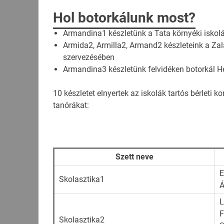
Hol botorkálunk most?
Armandina1 készletünk a Tata környéki iskol
Armida2, Armilla2, Armand2 készleteink a Z
szervezésében
Armandina3 készletünk felvidéken botorkál H
10 készletet elnyertek az iskolák tartós bérleti ko
tanórákat:
Szett neve
E
Skolasztika1
Á
L
F
Skolasztika2