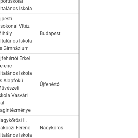
portiskolai
ltalános Iskola
jpesti
sokonai Vitéz
ihály
Budapest
ltalános Iskola
s Gimnázium
jfehértói Erkel
erenc
ltalános Iskola
s Alapfokú
Újfehértó
űvészeti
skola Vasvári
ál
agintézménye
agykőrösi II.
ákóczi Ferenc
Nagykőrös
ltalános Iskola