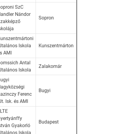
oproni SzC
andler Nándor
Sopron
zakképző
skolája
unszentmártoni
ltalános Iskola
Kunszentmárton
s AMI
omssich Antal
Zalakomár
ltalános Iskola
ugyi
agyközségi
Bugyi
azinczy Ferenc
lt. Isk. és AMI
ELTE
yertyánffy
Budapest
stván Gyakorló
ltalános Iskola