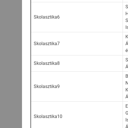
S
H
Skolasztika6
S
I
K
Skolasztika7
Á
é
S
Skolasztika8
Á
B
N
Skolasztika9
K
Á
G
Skolasztika10
I
Á