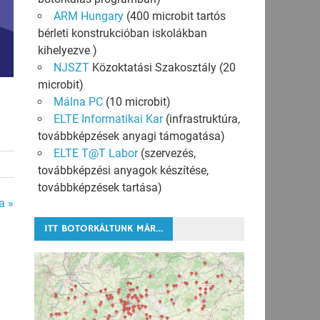
ARM Hungary
(400 microbit tartós
bérleti konstrukcióban iskolákban
kihelyezve )
NJSZT
Közoktatási Szakosztály (20
microbit)
Málna PC
(10 microbit)
ELTE Informatikai Kar
(infrastruktúra,
továbbképzések anyagi támogatása)
ELTE T@T Labor
(szervezés,
továbbképzési anyagok készítése,
továbbképzések tartása)
a »
ITT BOTORKÁLTUNK MÁR…