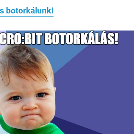
s botorkálunk!