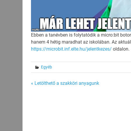
Ebben a tanévben is folytatódik a micro:bit bot
hanem 4 hétig maradhat az iskolában. Az aktuáli
https://microbit.inf.elte.hu/jelentkezes/
oldalon.
Egyéb
Bejegyzés
« Letölthető a szakköri anyagunk
navigáció