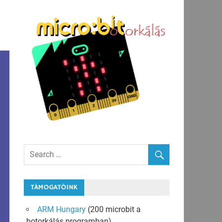
TÁMOGATÓINK
ARM Hungary
(200 microbit a
botorkálás programban)