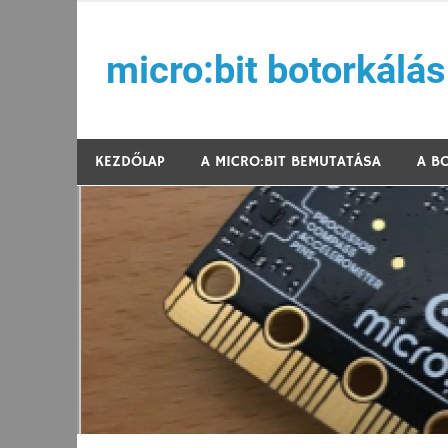
Skip
to
micro:bit botorkálás
content
Játékos kódolás az Arm Hungary, NJSZT, ELTE 
KEZDŐLAP
A MICRO:BIT BEMUTATÁSA
A B