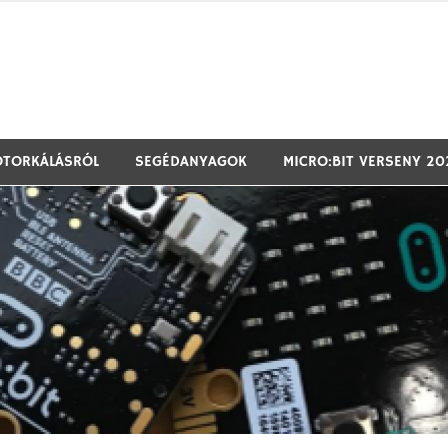
T@T labor és Málna PC támogatásával
OTORKÁLÁSRÓL
SEGÉDANYAGOK
MICRO:BIT VERSENY 20