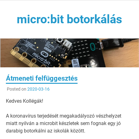
Skip
to
micro:bit botorkálás
content
Játékos kódolás az Arm Hungary, NJSZT, ELTE T@T labor
és Málna PC támogatásával
Átmeneti felfüggesztés
Posted on
2020-03-16
Kedves Kollégák!
A koronavírus terjedését megakadályozó vészhelyzet
miatt nyilván a microbit készletek sem fognak egy jó
darabig botorkálni az iskolák között.